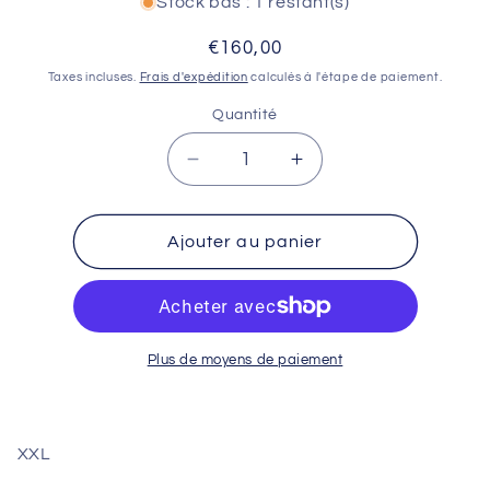
Stock bas : 1 restant(s)
Prix
€160,00
habituel
Taxes incluses.
Frais d'expédition
calculés à l'étape de paiement.
Quantité
Réduire
Augmenter
la
la
quantité
quantité
de
de
Ajouter au panier
WATERPROOF
WATERPROOF
VEST
VEST
-
-
KLIMATIK
KLIMATIK
GUSCIO
GUSCIO
Plus de moyens de paiement
-
-
NERO/BLACK
NERO/BLACK
-
-
XXL
XXL
XXL