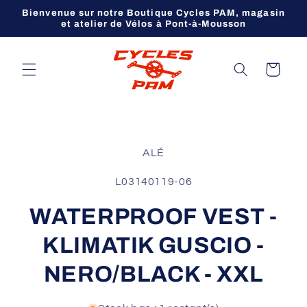
et
Bienvenue sur notre Boutique Cycles PAM, magasin
passer
et atelier de Vélos à Pont-à-Mousson
au
contenu
Panier
Passer aux
informations
ALÉ
produits
SKU:
L03140119-06
WATERPROOF VEST -
KLIMATIK GUSCIO -
NERO/BLACK - XXL