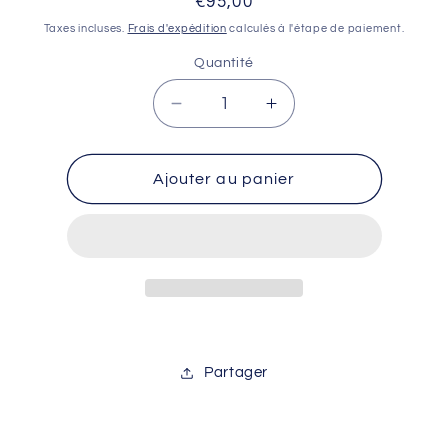
Prix
€95,00
habituel
Taxes incluses.
Frais d'expédition
calculés à l'étape de paiement.
Quantité
Réduire
Augmenter
la
la
quantité
quantité
de
de
Ajouter au panier
veste
veste
de
de
pluie
pluie
gist
gist
orange
orange
XXL
XXL
Partager