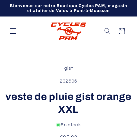
et
Bienvenue sur notre Boutique Cycles PAM, magasin
passer
et atelier de Vélos à Pont-à-Mousson
au
contenu
Panier
Passer aux
informations
gist
produits
SKU:
202606
veste de pluie gist orange
XXL
En stock