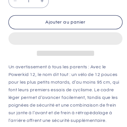
Réduire
Augmenter
la
la
quantité
quantité
de
de
Ajouter au panier
GHOST
GHOST
Powerkid
Powerkid
12
12
Un avertissement à tous les parents : Avec le
Powerkid 12, le nom dit tout : un vélo de 12 pouces
pour les plus petits motards, d’au moins 95 cm, qui
font leurs premiers essais de cyclisme. Le cadre
léger permet d’avancer facilement, tandis que les
poignées de sécurité et une combinaison de frein
sur jante à l’avant et de frein à rétropédalage à
l’arrière offrent une sécurité supplémentaire.