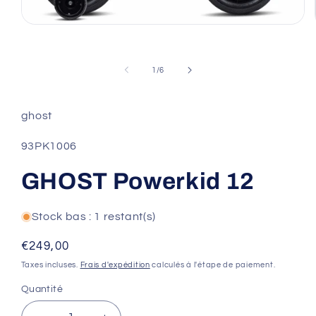
Ouvrir
le
média
1
de
dans
1
/
6
une
fenêtre
modale
ghost
SKU:
93PK1006
GHOST Powerkid 12
Stock bas : 1 restant(s)
Prix
€249,00
habituel
Taxes incluses.
Frais d'expédition
calculés à l'étape de paiement.
Quantité