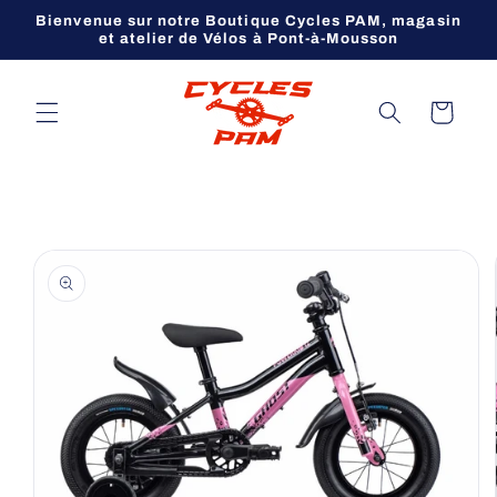
et
Bienvenue sur notre Boutique Cycles PAM, magasin
passer
et atelier de Vélos à Pont-à-Mousson
au
contenu
Panier
Passer aux
informations
produits