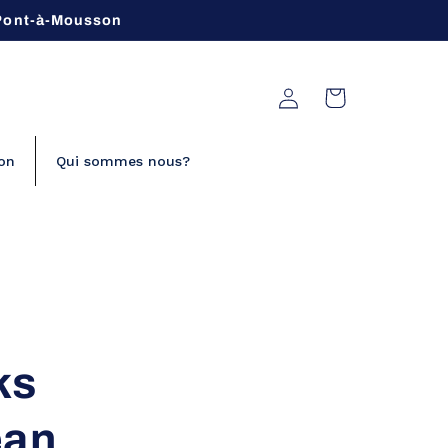
 Pont-à-Mousson
Connexion
Panier
on
Qui sommes nous?
ks
éan