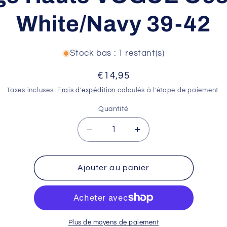
White/Navy 39-42
Stock bas : 1 restant(s)
Prix
€14,95
habituel
Taxes incluses.
Frais d'expédition
calculés à l'étape de paiement.
Quantité
Réduire
Augmenter
la
la
quantité
quantité
de
de
Ajouter au panier
Chaussettes
Chaussettes
Rafalsocks
Rafalsocks
Tige
Tige
Haute
Haute
VOGUE
VOGUE
Plus de moyens de paiement