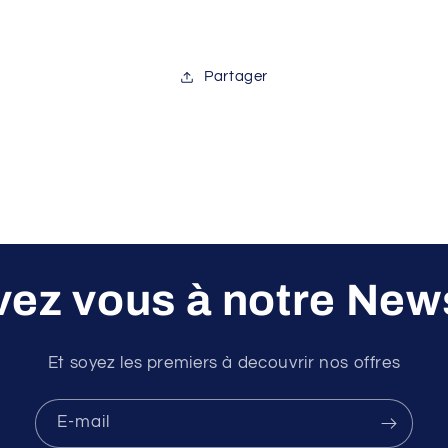
Océan
Océan
White/Navy
White/Navy
39-
39-
Partager
42
42
vez vous à notre New
Et soyez les premiers à decouvrir nos offres
E-mail