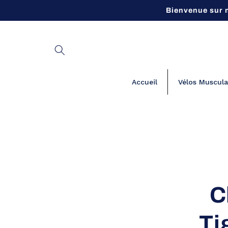
et
Bienvenue sur 
passer
au
contenu
Accueil
Vélos Muscula
Passer
informa
produit
C
Ti