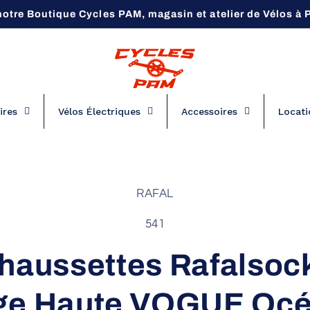
notre Boutique Cycles PAM, magasin et atelier de Vélos à
ires
Vélos Électriques
Accessoires
Locati
 aux
RAFAL
tions
s
SKU:
541
haussettes Rafalsoc
ge Haute VOGUE Oc