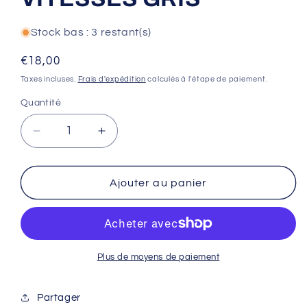
Stock bas : 3 restant(s)
Prix
€18,00
habituel
Taxes incluses.
Frais d'expédition
calculés à l'étape de paiement.
Quantité
Réduire
Augmenter
la
la
quantité
quantité
de
de
Ajouter au panier
XLC
XLC
CC-
CC-
C16
C16
CHAÎNE
CHAÎNE
114
114
Plus de moyens de paiement
MAILLONS
MAILLONS
1/2x11/128&quot;
1/2x11/128&quot;
Partager
9
9