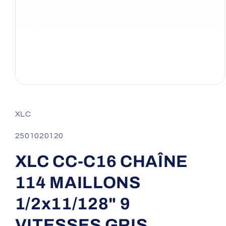
Ouvrir
le
média
1
XLC
dans
une
fenêtre
SKU:
2501020120
modale
XLC CC-C16 CHAÎNE
114 MAILLONS
1/2x11/128" 9
VITESSES GRIS