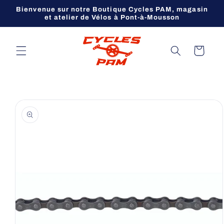
et
Bienvenue sur notre Boutique Cycles PAM, magasin
passer
et atelier de Vélos à Pont-à-Mousson
au
contenu
Panier
Passer aux
informations
produits