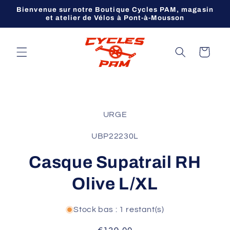
et
Bienvenue sur notre Boutique Cycles PAM, magasin
passer
et atelier de Vélos à Pont-à-Mousson
au
contenu
Panier
Passer aux
informations
URGE
produits
SKU:
UBP22230L
Casque Supatrail RH
Olive L/XL
Stock bas : 1 restant(s)