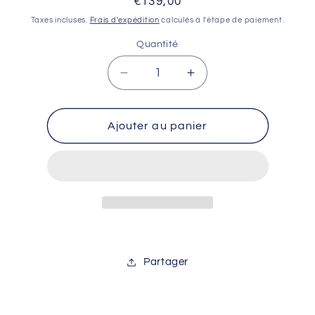
Prix
€139,00
habituel
Taxes incluses.
Frais d'expédition
calculés à l'étape de paiement.
Quantité
Réduire
Augmenter
la
la
quantité
quantité
de
de
Ajouter au panier
Casque
Casque
Supatrail
Supatrail
RH
RH
Olive
Olive
L/XL
L/XL
Partager