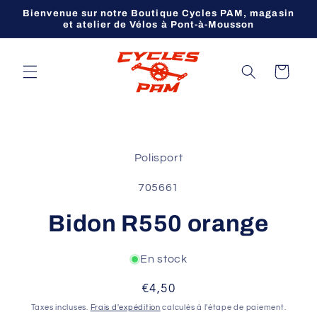
et
Bienvenue sur notre Boutique Cycles PAM, magasin
passer
et atelier de Vélos à Pont-à-Mousson
au
contenu
Panier
Passer aux
informations
Polisport
produits
SKU:
705661
Bidon R550 orange
En stock
Prix
€4,50
habituel
Taxes incluses.
Frais d'expédition
calculés à l'étape de paiement.