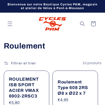
et
Bienvenue sur notre Boutique Cycles PAM, magasin
passer
et atelier de Vélos à Pont-à-Mousson
au
contenu
Panier
C
Roulement
o
l
Filtrer et trier
33 produits
l
ROULEMENT
Roulement
e
ISB SPORT
Type 608 2RS
ACIER VMAX
c
Ø8 x Ø22 x 7
6902-2RSC3
Prix
€4,95
t
Prix
€5,80