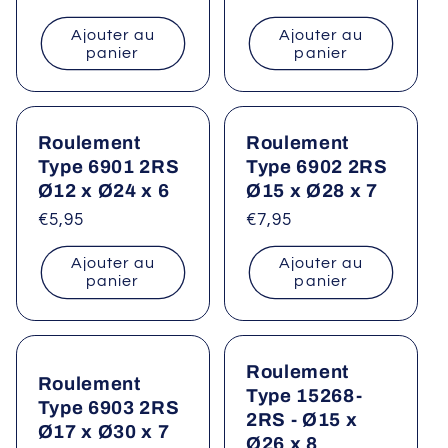
habituel
habituel
i
Ajouter au
Ajouter au
panier
panier
o
n
Roulement
Roulement
:
Type 6901 2RS
Type 6902 2RS
Ø12 x Ø24 x 6
Ø15 x Ø28 x 7
Prix
€5,95
Prix
€7,95
habituel
habituel
Ajouter au
Ajouter au
panier
panier
Roulement
Roulement
Type 15268-
Type 6903 2RS
2RS - Ø15 x
Ø17 x Ø30 x 7
Ø26 x 8