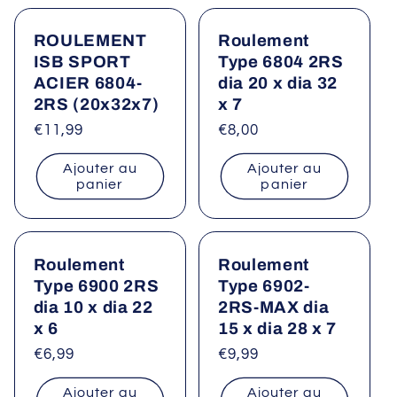
ROULEMENT
Roulement
ISB SPORT
Type 6804 2RS
ACIER 6804-
dia 20 x dia 32
2RS (20x32x7)
x 7
Prix
€11,99
Prix
€8,00
habituel
habituel
Ajouter au
Ajouter au
panier
panier
Roulement
Roulement
Type 6900 2RS
Type 6902-
dia 10 x dia 22
2RS-MAX dia
x 6
15 x dia 28 x 7
Prix
€6,99
Prix
€9,99
habituel
habituel
Ajouter au
Ajouter au