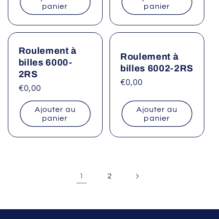
panier
panier
Roulement à
Roulement à
billes 6000-
billes 6002-2RS
2RS
Prix
€0,00
Prix
€0,00
habituel
habituel
Ajouter au
Ajouter au
panier
panier
1
2