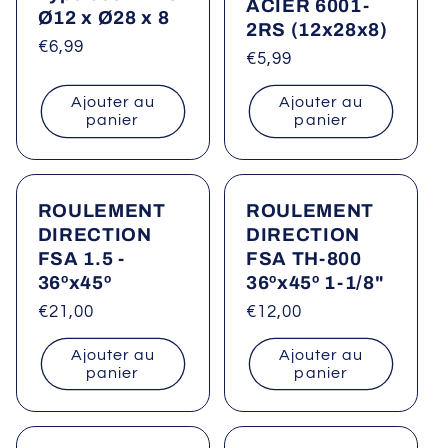
ACIER 6001-
Ø12 x Ø28 x 8
2RS (12x28x8)
Prix
€6,99
Prix
€5,99
habituel
habituel
Ajouter au
Ajouter au
panier
panier
ROULEMENT
ROULEMENT
DIRECTION
DIRECTION
FSA 1.5 -
FSA TH-800
36ºx45º
36ºx45º 1-1/8"
Prix
€21,00
Prix
€12,00
habituel
habituel
Ajouter au
Ajouter au
panier
panier