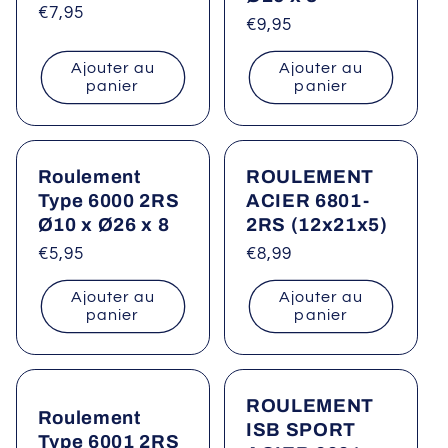
Prix
€7,95
Prix
€9,95
habituel
habituel
Ajouter au
Ajouter au
panier
panier
Roulement
ROULEMENT
Type 6000 2RS
ACIER 6801-
Ø10 x Ø26 x 8
2RS (12x21x5)
Prix
€5,95
Prix
€8,99
habituel
habituel
Ajouter au
Ajouter au
panier
panier
ROULEMENT
Roulement
ISB SPORT
Type 6001 2RS